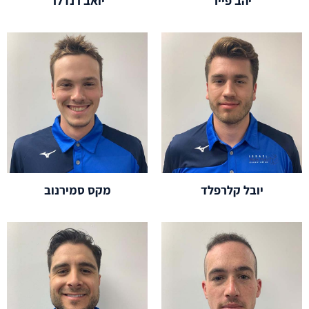
יהב פייר
יואב רנדלר
יובל קלרפלד
מקס סמירנוב