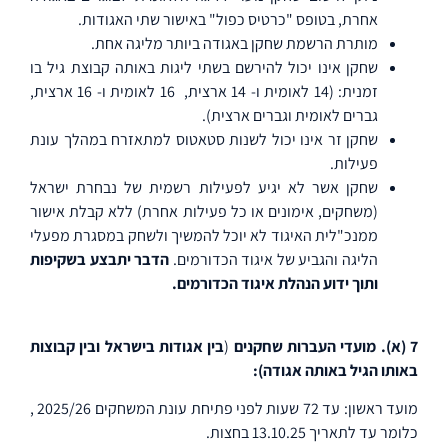
אחרת, בטופס "כרטיס כפול" באישור שתי האגודות.
מותרת הרשמת שחקן באגודה ביותר מליגה אחת.
שחקן אינו יכול להירשם בשתי ליגות באותה קבוצת גיל בו
זמנית: (14 לאומית ו- 14 ארצית,
16 לאומית ו- 16 ארצית,
גברים לאומית וגברים ארצית).
שחקן זר אינו יכול לשנות סטאטוס למתאזרח במהלך עונת
פעילות.
שחקן אשר לא יגיע לפעילות רשמית של נבחרת ישראל
(משחקים, אימונים או כל פעילות אחרת) ללא קבלת אישור
ממנכ"לית האיגוד לא יוכל להמשיך ולשחק במסגרת מפעלי
הליגה והגביע של איגוד הכדורמים.
הדבר יתבצע בשקיפות
ותוך ידוע הנהלת איגוד הכדורמים.
7 (א). מועדי העברות
שחקנים
(
בין אגודות בישראל ובין קבוצות
באותו הגיל באותה אגודה):
מועד ראשון:
עד 72 שעות לפני פתיחת עונת המשחקים 2025/26 ,
כלומר עד לתאריך 13.10.25 בחצות.