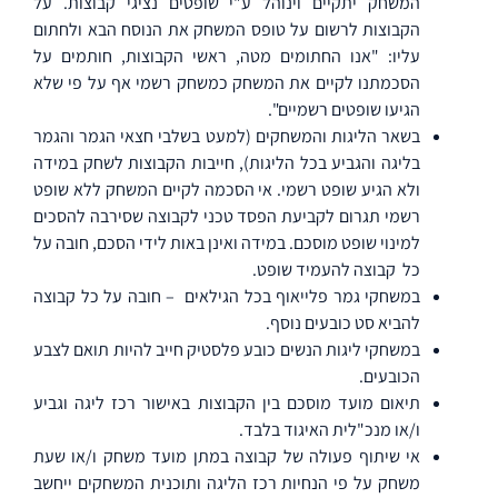
המשחק יתקיים וינוהל ע"י שופטים נציגי קבוצות. על
הקבוצות לרשום על טופס המשחק את הנוסח הבא ולחתום
עליו: "אנו החתומים מטה, ראשי הקבוצות, חותמים על
הסכמתנו לקיים את המשחק כמשחק רשמי אף על פי שלא
הגיעו שופטים רשמיים".
בשאר הליגות והמשחקים (למעט בשלבי חצאי הגמר והגמר
בליגה והגביע בכל הליגות), חייבות הקבוצות לשחק במידה
ולא הגיע שופט רשמי. אי הסכמה לקיים המשחק ללא שופט
רשמי תגרום לקביעת הפסד טכני לקבוצה שסירבה להסכים
למינוי שופט מוסכם. במידה ואינן באות לידי הסכם, חובה על
כל
קבוצה להעמיד שופט.
במשחקי גמר פלייאוף בכל הגילאים
– חובה על כל קבוצה
להביא סט כובעים נוסף.
במשחקי ליגות הנשים כובע פלסטיק חייב להיות תואם לצבע
הכובעים.
תיאום מועד מוסכם בין הקבוצות באישור רכז ליגה וגביע
ו/או מנכ"לית האיגוד בלבד.
אי שיתוף פעולה של קבוצה במתן מועד משחק ו/או שעת
משחק על פי הנחיות רכז הליגה ותוכנית המשחקים ייחשב