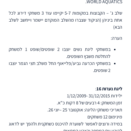
WORLD AQUATICS.
שלב ג' – הקבוצות במקומות 5-7 יקיימו עוד 3 משחקי דירוג לכל
אחת ביניהן (הניקוד שצברו מהשלב המוקדם יישמר וייחשב לשלב
הבא)
הערה:
במשחקי ליגת נשים יוצבו 2 שופטים/שופט 1 למשחק
להחלטת משבץ השופטים.
במשחקי הכרעה גביע/פלייאוף החל משלב חצי הגמר יוצבו
2 שופטים.
ליגת נערות 16
:
ילידות 31/12/2015 -1/12/2009
זמן המשחק: 4 רבעים של 8 דקות כ"א.
תאריכי משחקי הליגה: אוקטובר 25 –יוני 26.
מינימום 12 משחקים
במידה ורוצים לאפשר לשוערת להיכנס כשחקנית ולהפך יש לדאוג
לכובע עם המספר והצבע המתאים.