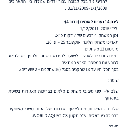
לחריגי גיל בכל קבוצה עבור ילדים שנולדו בין התאריכים
.
1/1/2009 -31/11/2009
ליגת 14 נערים לאומית (כדור 4):
ילידי 2015 -1/12/2011
זמן המשחק: 4 רבעים של 7 דקות כ"א.
תאריכי משחקי הליגה: אוקטובר 25 –יוני 26.
מינימום 12 משחקים
במידה ורוצים לאפשר לשוער להיכנס כשחקן ולהפך יש לדאוג
לכובע עם המספר והצבע המתאים.
בסך הכל יהיו עד 18 שחקנים בסגל (16 שחקנים + 2 שוערים).
שיטה:
שלב א'-
שני סיבובי משחקים מלאים בבריכות האגודות בשיטת
בית-חוץ
שלב ב'- הצלבות + פלייאוף. סדרות של הטוב משני משחקים
בבריכה ניטראלית וע"פ תקנון
WORLD AQUATICS.
הערה: