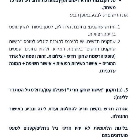
על הקבוצות לוודא רישום תקין במערכת הלוג ליג לפני כל
משחק.
את הרישום יש לבצע באופן הבא:
חידוש שחקנים
: בתוכנת הלוג ליג, לסמן ביטוח ולהזין טופס
בדיקה רפואית.
שחקנים חדשים
: יש להיכנס לתוכנת לוגליג לטופס "רישום
שחקנים חדשים" בלשונית המידע, ולהזין נתונים וטפסים
(
טופס
הרשמת שחקן חדש + צילום ת. זהות וספח של אחד
ההורים + אישור כשירות רפואית + אישור חשיפה + תמונה
עדכנית)
.
5. (ב) תקנון "אישור שחקן חריג" (שגילם
קטן
/גדול מגיל המוגדר
לליגה):
אגודה תגיש בקשת חריג להחלטת ועדת ליגה וגביע באישור
ההנהלה.
בליגות הלאומיות לא יהיו חריגי גיל גדולים/קטנים למעט
מועדונים בהם