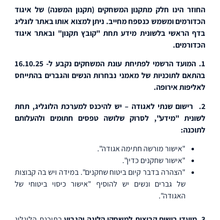
החוזר הינו חלק מתקנון המשחקים (תקנון המשנה) של איגוד
הכדורמים ומשמש כנספח מחייב. ניתן למצוא אותו באתר לוגליג
בדף הראשי בלשונית מידע תחת "קובץ תקנון" ובאתר איגוד
הכדורמים.
1. המועד הרשמי לפתיחת עונת המשחקים נקבע ל- 16.10.25
בהתאם לתוכניות של מאמני נבחרות הנשים והגברים בהתייחס
לאליפות אירופה.
2.
רישום שנתי לאגודה – יש להיכנס למערכת הלוגליג, תחת
לשונית "מידע", לסרוק שלושה טפסים חתומים ולהעלותם
לתוכנה:
"אישור מורשה חתימה אגודה".
"אישור שחקנים כדין".
"הצהרה בדבר קיום ביטוח שחקנים". במידה ויש בה קבוצות
של גברים ונשים יש להוסיף "אישור כיסוי ביטוחי של
האגודה".
3. מועדי רישום
קבוצות למשחקי הליגה והגביע
בתוכנת הלוגליג