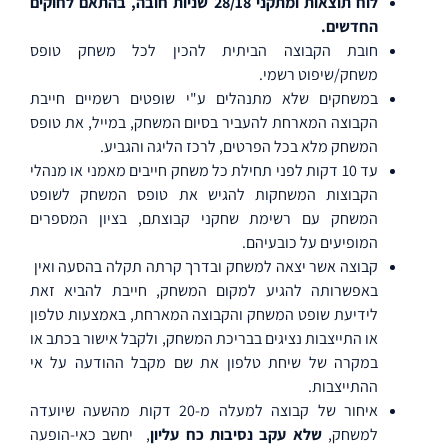
לוח תוצאות ומתקני 28/18 שניות חובה, בהתאם לחוקים
החדשים.
חובת הקבוצה הביתית להכין לכל משחק טופס
משחק/שיפוט רשמי.
במשחקים שלא מתנהלים ע"י שופטים רשמיים חייבת
הקבוצה המארחת להעביר בסיום המשחק, במייל, את טופס
המשחק מלא בכל הפרטים, לרכז הליגה והגביע.
עד 10 דקות לפני תחילת כל משחק חייבים מאמני או מנהלי
הקבוצות המשחקות להגיש את טופס המשחק לשופט
המשחק עם רשימת שחקני קבוצתם, בציון המספרים
המופיעים על כובעיהם.
קבוצה אשר יצאה למשחק ובדרך קרתה תקלה בהסעה ואין
באפשרותה להגיע למקום המשחק, חייבת להביא זאת
לידיעת שופט המשחק והקבוצה המארחת, באמצעות טלפון
או התייצבות נציגים בבריכת המשחק, ולקבל אישור בכתב או
במקרה של שיחת טלפון את שם מקבל ההודעה על אי
ההתייצבות.
איחור של קבוצה למעלה מ-20 דקות מהשעה שיועדה
למשחק,
שלא עקב נסיבות כח
עליון
,
יחשב כאי-הופעה