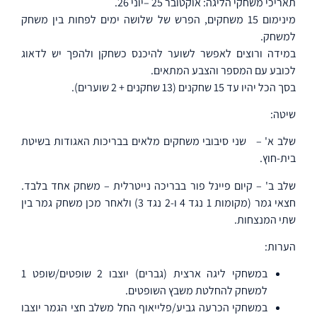
תאריכי משחקי הליגה: אוקטובר 25 –יוני 26.
מינימום 15 משחקים, הפרש של שלושה ימים לפחות בין משחק
למשחק.
במידה ורוצים לאפשר לשוער להיכנס כשחקן ולהפך יש לדאוג
לכובע עם המספר והצבע המתאים.
בסך הכל יהיו עד 15 שחקנים (13 שחקנים + 2 שוערים).
שיטה:
שלב א' –
שני סיבובי משחקים מלאים בבריכות האגודות בשיטת
בית-חוץ.
שלב ב' – קיום פיינל פור בבריכה נייטרלית – משחק אחד בלבד.
חצאי גמר (מקומות 1 נגד 4 ו-2 נגד 3) ולאחר מכן משחק גמר בין
שתי המנצחות.
הערות:
במשחקי ליגה ארצית (גברים) יוצבו 2 שופטים/שופט 1
למשחק להחלטת משבץ השופטים.
במשחקי הכרעה גביע/פלייאוף החל משלב חצי הגמר יוצבו